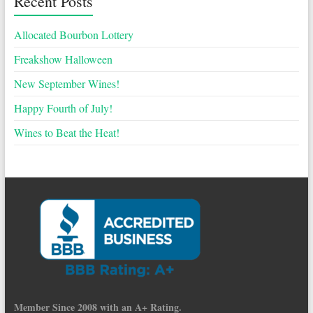
Recent Posts
Allocated Bourbon Lottery
Freakshow Halloween
New September Wines!
Happy Fourth of July!
Wines to Beat the Heat!
Member Since 2008 with an A+ Rating.